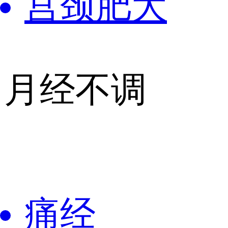
宫颈肥大
月经不调
痛经