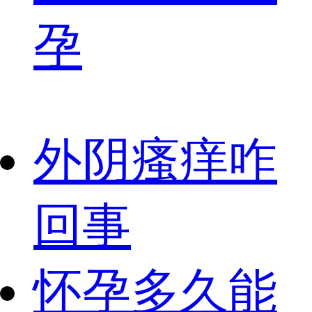
孕
外阴瘙痒咋
回事
怀孕多久能