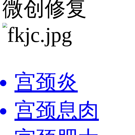
微创修复
宫颈炎
宫颈息肉