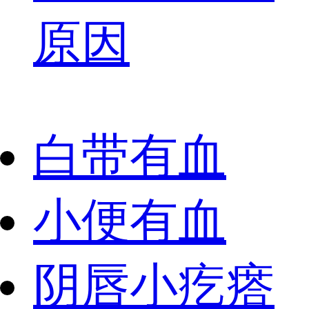
原因
白带有血
小便有血
阴唇小疙瘩