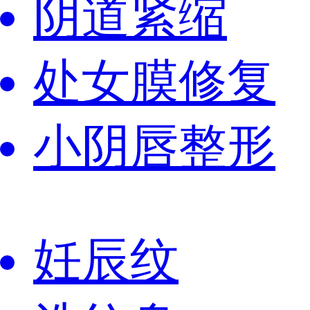
阴道紧缩
处女膜修复
小阴唇整形
妊辰纹