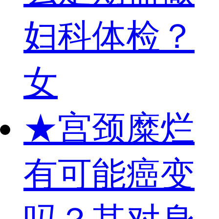
妇科体检？
女
★
宫颈糜烂
有可能癌变