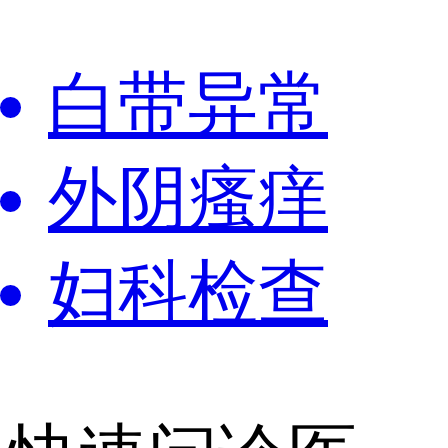
白带异常
外阴瘙痒
妇科检查